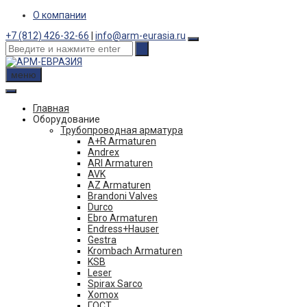
Skip
О компании
to
+7 (812) 426-32-66
|
info@arm-eurasia.ru
content
меню
Главная
Оборудование
Трубопроводная арматура
A+R Armaturen
Andrex
ARI Armaturen
AVK
AZ Armaturen
Brandoni Valves
Durco
Ebro Armaturen
Endress+Hauser
Gestra
Krombach Armaturen
KSB
Leser
Spirax Sarco
Xomox
ГОСТ