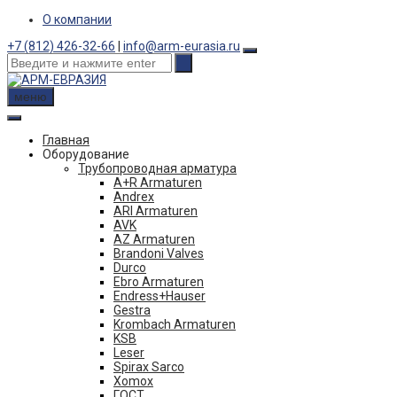
Skip
О компании
to
+7 (812) 426-32-66
|
info@arm-eurasia.ru
content
меню
Главная
Оборудование
Трубопроводная арматура
A+R Armaturen
Andrex
ARI Armaturen
AVK
AZ Armaturen
Brandoni Valves
Durco
Ebro Armaturen
Endress+Hauser
Gestra
Krombach Armaturen
KSB
Leser
Spirax Sarco
Xomox
ГОСТ