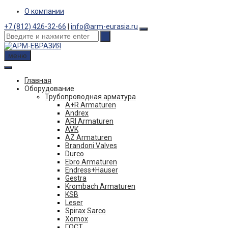
Skip
О компании
to
+7 (812) 426-32-66
|
info@arm-eurasia.ru
content
меню
Главная
Оборудование
Трубопроводная арматура
A+R Armaturen
Andrex
ARI Armaturen
AVK
AZ Armaturen
Brandoni Valves
Durco
Ebro Armaturen
Endress+Hauser
Gestra
Krombach Armaturen
KSB
Leser
Spirax Sarco
Xomox
ГОСТ