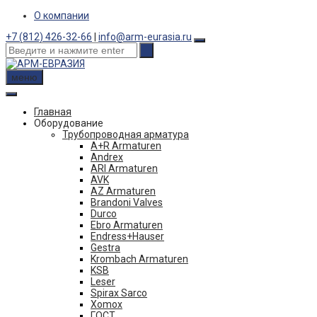
Skip
О компании
to
+7 (812) 426-32-66
|
info@arm-eurasia.ru
content
меню
Главная
Оборудование
Трубопроводная арматура
A+R Armaturen
Andrex
ARI Armaturen
AVK
AZ Armaturen
Brandoni Valves
Durco
Ebro Armaturen
Endress+Hauser
Gestra
Krombach Armaturen
KSB
Leser
Spirax Sarco
Xomox
ГОСТ