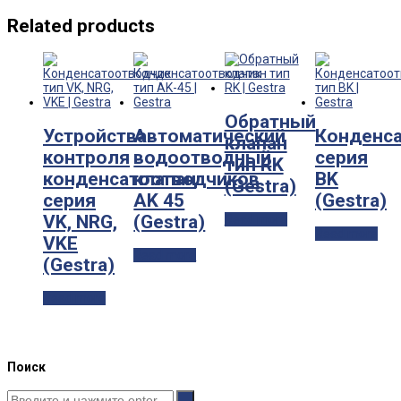
Related products
Обратный
Устройства
Автоматический
Конденс
клапан
контроля
водоотводный
серия
тип RK
конденсатоотводчиков
клапан
BK
(Gestra)
серия
AK 45
(Gestra)
VK, NRG,
(Gestra)
Read more
Read more
VKE
Read more
(Gestra)
Read more
Поиск