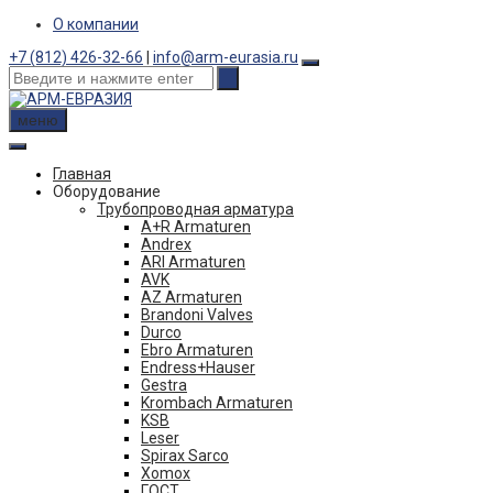
Skip
О компании
to
+7 (812) 426-32-66
|
info@arm-eurasia.ru
content
меню
Главная
Оборудование
Трубопроводная арматура
A+R Armaturen
Andrex
ARI Armaturen
AVK
AZ Armaturen
Brandoni Valves
Durco
Ebro Armaturen
Endress+Hauser
Gestra
Krombach Armaturen
KSB
Leser
Spirax Sarco
Xomox
ГОСТ