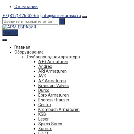
Skip
О компании
to
+7 (812) 426-32-66
|
info@arm-eurasia.ru
content
меню
Главная
Оборудование
Трубопроводная арматура
A+R Armaturen
Andrex
ARI Armaturen
AVK
AZ Armaturen
Brandoni Valves
Durco
Ebro Armaturen
Endress+Hauser
Gestra
Krombach Armaturen
KSB
Leser
Spirax Sarco
Xomox
ГОСТ