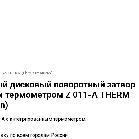
-A THERM (Ebro Armaturen)
 дисковый поворотный затвор
м термометром Z 011-A THERM
n)
-A с интегрированным термометром.
вку по всем городам России.