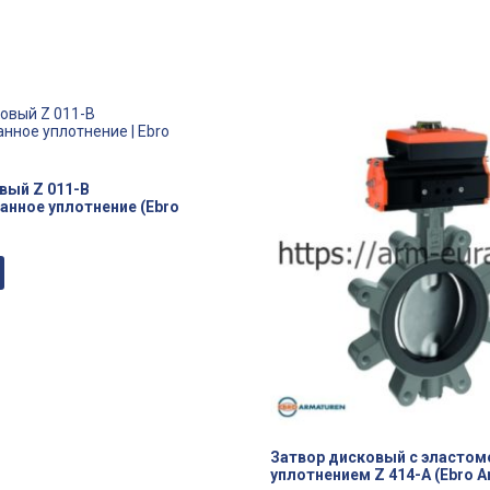
вый Z 011-B
анное уплотнение (Ebro
Затвор дисковый с эласто
уплотнением Z 414-A (Ebro A