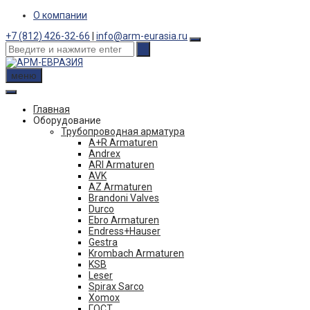
Skip
О компании
to
+7 (812) 426-32-66
|
info@arm-eurasia.ru
content
меню
Главная
Оборудование
Трубопроводная арматура
A+R Armaturen
Andrex
ARI Armaturen
AVK
AZ Armaturen
Brandoni Valves
Durco
Ebro Armaturen
Endress+Hauser
Gestra
Krombach Armaturen
KSB
Leser
Spirax Sarco
Xomox
ГОСТ