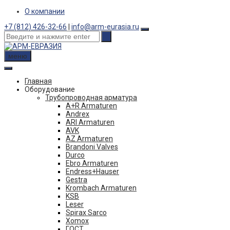
Skip
О компании
to
+7 (812) 426-32-66
|
info@arm-eurasia.ru
content
меню
Главная
Оборудование
Трубопроводная арматура
A+R Armaturen
Andrex
ARI Armaturen
AVK
AZ Armaturen
Brandoni Valves
Durco
Ebro Armaturen
Endress+Hauser
Gestra
Krombach Armaturen
KSB
Leser
Spirax Sarco
Xomox
ГОСТ