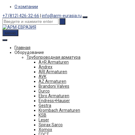
Skip
О компании
to
+7 (812) 426-32-66
|
info@arm-eurasia.ru
content
меню
Главная
Оборудование
Трубопроводная арматура
A+R Armaturen
Andrex
ARI Armaturen
AVK
AZ Armaturen
Brandoni Valves
Durco
Ebro Armaturen
Endress+Hauser
Gestra
Krombach Armaturen
KSB
Leser
Spirax Sarco
Xomox
ГОСТ