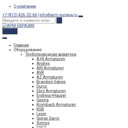
Skip
О компании
to
+7 (812) 426-32-66
|
info@arm-eurasia.ru
content
меню
Главная
Оборудование
Трубопроводная арматура
A+R Armaturen
Andrex
ARI Armaturen
AVK
AZ Armaturen
Brandoni Valves
Durco
Ebro Armaturen
Endress+Hauser
Gestra
Krombach Armaturen
KSB
Leser
Spirax Sarco
Xomox
ГОСТ