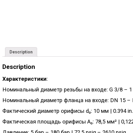
Description
Description
Характеристики
:
Номинальный диаметр резьбы на входе: G 3/8 – 1 |
Номинальный диаметр фланца на входе: DN 15 – DN
Фактический диаметр орифисы d₀: 10 мм | 0.394 in.
Фактическая площадь орифисы A₀: 78,5 мм² | 0,122 
Давление: 5 бар – 180 бар | 72,5 psig – 2610 psig.