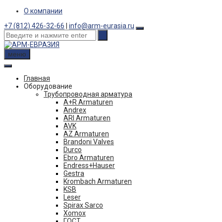
Skip
О компании
to
+7 (812) 426-32-66
|
info@arm-eurasia.ru
content
меню
Главная
Оборудование
Трубопроводная арматура
A+R Armaturen
Andrex
ARI Armaturen
AVK
AZ Armaturen
Brandoni Valves
Durco
Ebro Armaturen
Endress+Hauser
Gestra
Krombach Armaturen
KSB
Leser
Spirax Sarco
Xomox
ГОСТ