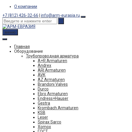
Skip
О компании
to
+7 (812) 426-32-66
|
info@arm-eurasia.ru
content
меню
Главная
Оборудование
Трубопроводная арматура
A+R Armaturen
Andrex
ARI Armaturen
AVK
AZ Armaturen
Brandoni Valves
Durco
Ebro Armaturen
Endress+Hauser
Gestra
Krombach Armaturen
KSB
Leser
Spirax Sarco
Xomox
ГОСТ