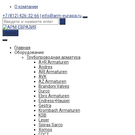
Skip
О компании
to
+7 (812) 426-32-66
|
info@arm-eurasia.ru
content
меню
Главная
Оборудование
Трубопроводная арматура
A+R Armaturen
Andrex
ARI Armaturen
AVK
AZ Armaturen
Brandoni Valves
Durco
Ebro Armaturen
Endress+Hauser
Gestra
Krombach Armaturen
KSB
Leser
Spirax Sarco
Xomox
ГОСТ