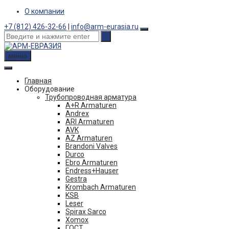
Skip
О компании
to
+7 (812) 426-32-66
|
info@arm-eurasia.ru
content
меню
Главная
Оборудование
Трубопроводная арматура
A+R Armaturen
Andrex
ARI Armaturen
AVK
AZ Armaturen
Brandoni Valves
Durco
Ebro Armaturen
Endress+Hauser
Gestra
Krombach Armaturen
KSB
Leser
Spirax Sarco
Xomox
ГОСТ