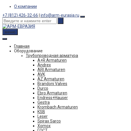
Skip
О компании
to
+7 (812) 426-32-66
|
info@arm-eurasia.ru
content
меню
Главная
Оборудование
Трубопроводная арматура
A+R Armaturen
Andrex
ARI Armaturen
AVK
AZ Armaturen
Brandoni Valves
Durco
Ebro Armaturen
Endress+Hauser
Gestra
Krombach Armaturen
KSB
Leser
Spirax Sarco
Xomox
ГОСТ