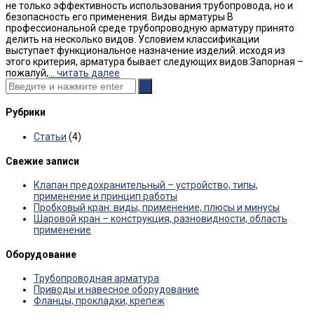
не только эффективность использования трубопровода, но и
безопасность его применения. Виды арматуры В
профессиональной среде трубопроводную арматуру принято
делить на несколько видов. Условием классификации
выступает функциональное назначение изделий. исходя из
этого критерия, арматура бывает следующих видов:Запорная –
пожалуй,
... читать далее
Рубрики
Статьи
(4)
Свежие записи
Клапан предохранительный – устройство, типы,
применение и принцип работы
Пробковый кран: виды, применение, плюсы и минусы
Шаровой кран – конструкция, разновидности, область
применение
Оборудование
Трубопроводная арматура
Приводы и навесное оборудование
Фланцы, прокладки, крепеж