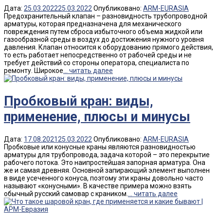
Дата:
25.03.2022
25.03.2022
Опубликовано:
ARM-EURASIA
Предохранительный клапан – разновидность трубопроводной
арматуры, которая предназначена для механического
повреждения путем сброса избыточного объема жидкой или
газообразной среды в воздух до достижения нужного уровня
давления. Клапан относится к оборудованию прямого действия,
то есть работает непосредственно от рабочей среды и не
требует действий со стороны оператора, специалиста по
ремонту. Широкое
... читать далее
Пробковый кран: виды,
применение, плюсы и минусы
Дата:
17.08.2021
25.03.2022
Опубликовано:
ARM-EURASIA
Пробковые или конусные краны являются разновидностью
арматуры для трубопровода, задача которой – это перекрытие
рабочего потока. Это наипростейшая запорная арматура. Она
же и самая древняя. Основной запирающий элемент выполнен
в виде усеченного конуса, поэтому эти краны довольно часто
называют «конусными». В качестве примера можно взять
обычный русский самовар с краником.
... читать далее