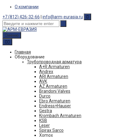
Skip
О компании
to
content
+7 (812) 426-32-66
|
info@arm-eurasia.ru
меню
Главная
Оборудование
Трубопроводная арматура
A+R Armaturen
Andrex
ARI Armaturen
AVK
AZ Armaturen
Brandoni Valves
Durco
Ebro Armaturen
Endress+Hauser
Gestra
Krombach Armaturen
KSB
Leser
Spirax Sarco
Xomox