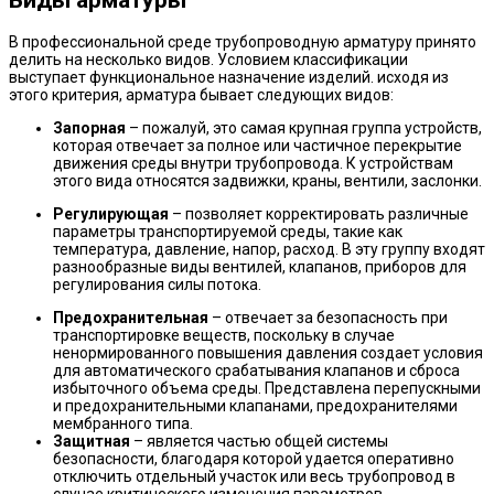
Виды арматуры
В профессиональной среде трубопроводную арматуру принято
делить на несколько видов. Условием классификации
выступает функциональное назначение изделий. исходя из
этого критерия, арматура бывает следующих видов:
Запорная
– пожалуй, это самая крупная группа устройств,
которая отвечает за полное или частичное перекрытие
движения среды внутри трубопровода. К устройствам
этого вида относятся задвижки, краны, вентили, заслонки.
Регулирующая
– позволяет корректировать различные
параметры транспортируемой среды, такие как
температура, давление, напор, расход. В эту группу входят
разнообразные виды вентилей, клапанов, приборов для
регулирования силы потока.
Предохранительная
– отвечает за безопасность при
транспортировке веществ, поскольку в случае
ненормированного повышения давления создает условия
для автоматического срабатывания клапанов и сброса
избыточного объема среды. Представлена перепускными
и предохранительными клапанами, предохранителями
мембранного типа.
Защитная
– является частью общей системы
безопасности, благодаря которой удается оперативно
отключить отдельный участок или весь трубопровод в
случае критического изменения параметров