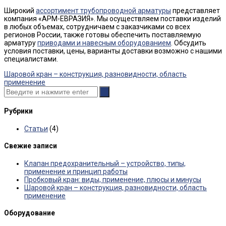
Широкий
ассортимент трубопроводной арматуры
представляет
компания «АРМ-ЕВРАЗИЯ». Мы осуществляем поставки изделий
в любых объемах, сотрудничаем с заказчиками со всех
регионов России, также готовы обеспечить поставляемую
арматуру
приводами и навесным оборудованием
. Обсудить
условия поставки, цены, варианты доставки возможно с нашими
специалистами.
Post
Шаровой кран – конструкция, разновидности, область
navigation
применение
Рубрики
Статьи
(4)
Свежие записи
Клапан предохранительный – устройство, типы,
применение и принцип работы
Пробковый кран: виды, применение, плюсы и минусы
Шаровой кран – конструкция, разновидности, область
применение
Оборудование