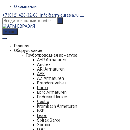
Skip
О компании
to
+7 (812) 426-32-66
|
info@arm-eurasia.ru
content
меню
Главная
Оборудование
Трубопроводная арматура
A+R Armaturen
Andrex
ARI Armaturen
AVK
AZ Armaturen
Brandoni Valves
Durco
Ebro Armaturen
Endress+Hauser
Gestra
Krombach Armaturen
KSB
Leser
Spirax Sarco
Xomox
ГОСТ