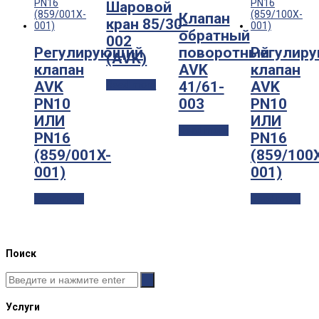
Шаровой
Клапан
кран 85/30-
обратный
002
Регулирующий
поворотный
Регулир
(AVK)
клапан
AVK
клапан
AVK
41/61-
AVK
Read more
PN10
003
PN10
ИЛИ
ИЛИ
Read more
PN16
PN16
(859/001X-
(859/100
001)
001)
Read more
Read more
Поиск
Услуги