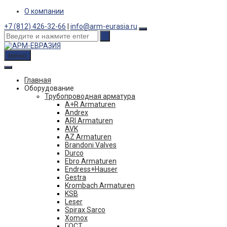
Skip
О компании
to
+7 (812) 426-32-66
|
info@arm-eurasia.ru
content
меню
Главная
Оборудование
Трубопроводная арматура
A+R Armaturen
Andrex
ARI Armaturen
AVK
AZ Armaturen
Brandoni Valves
Durco
Ebro Armaturen
Endress+Hauser
Gestra
Krombach Armaturen
KSB
Leser
Spirax Sarco
Xomox
ГОСТ