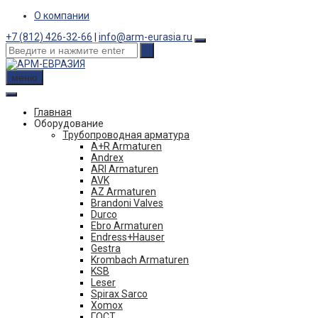
Skip
О компании
to
+7 (812) 426-32-66
|
info@arm-eurasia.ru
content
меню
Главная
Оборудование
Трубопроводная арматура
A+R Armaturen
Andrex
ARI Armaturen
AVK
AZ Armaturen
Brandoni Valves
Durco
Ebro Armaturen
Endress+Hauser
Gestra
Krombach Armaturen
KSB
Leser
Spirax Sarco
Xomox
ГОСТ