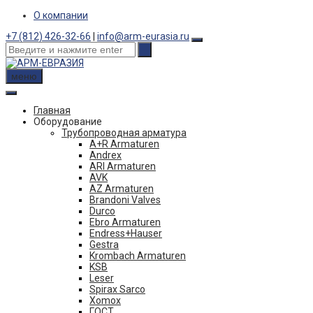
Skip
О компании
to
+7 (812) 426-32-66
|
info@arm-eurasia.ru
content
меню
Главная
Оборудование
Трубопроводная арматура
A+R Armaturen
Andrex
ARI Armaturen
AVK
AZ Armaturen
Brandoni Valves
Durco
Ebro Armaturen
Endress+Hauser
Gestra
Krombach Armaturen
KSB
Leser
Spirax Sarco
Xomox
ГОСТ