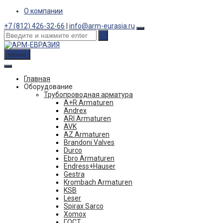
Skip
О компании
to
+7 (812) 426-32-66
|
info@arm-eurasia.ru
content
меню
Главная
Оборудование
Трубопроводная арматура
A+R Armaturen
Andrex
ARI Armaturen
AVK
AZ Armaturen
Brandoni Valves
Durco
Ebro Armaturen
Endress+Hauser
Gestra
Krombach Armaturen
KSB
Leser
Spirax Sarco
Xomox
ГОСТ