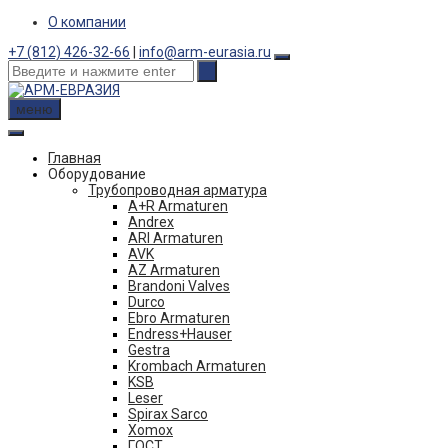
Skip
О компании
to
+7 (812) 426-32-66
|
info@arm-eurasia.ru
content
меню
Главная
Оборудование
Трубопроводная арматура
A+R Armaturen
Andrex
ARI Armaturen
AVK
AZ Armaturen
Brandoni Valves
Durco
Ebro Armaturen
Endress+Hauser
Gestra
Krombach Armaturen
KSB
Leser
Spirax Sarco
Xomox
ГОСТ