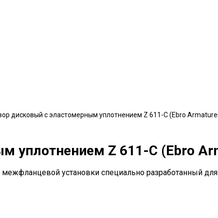
вор дисковый с эластомерным уплотнением Z 611-C (Ebro Armature
м уплотнением Z 611-C (Ebro Ar
я межфланцевой установки специально разработанный дл