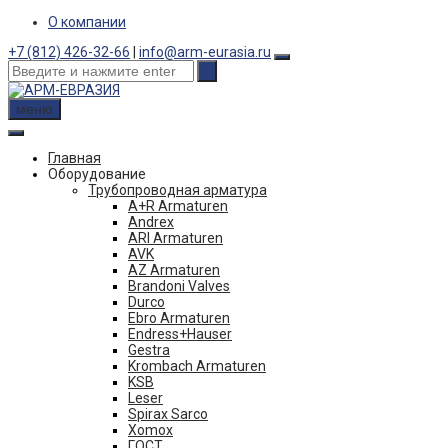
Skip
О компании
to
+7 (812) 426-32-66
|
info@arm-eurasia.ru
content
меню
Главная
Оборудование
Трубопроводная арматура
A+R Armaturen
Andrex
ARI Armaturen
AVK
AZ Armaturen
Brandoni Valves
Durco
Ebro Armaturen
Endress+Hauser
Gestra
Krombach Armaturen
KSB
Leser
Spirax Sarco
Xomox
ГОСТ