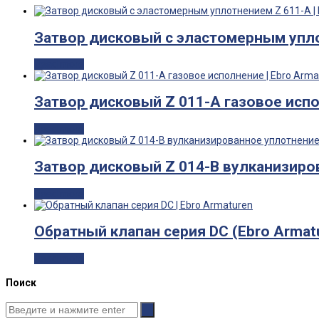
Затвор дисковый с эластомерным упло
Read more
Затвор дисковый Z 011-A газовое испо
Read more
Затвор дисковый Z 014-B вулканизиро
Read more
Обратный клапан серия DC (Ebro Armat
Read more
Поиск