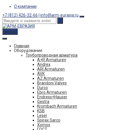
Skip
О компании
to
+7 (812) 426-32-66
|
info@arm-eurasia.ru
content
меню
Главная
Оборудование
Трубопроводная арматура
A+R Armaturen
Andrex
ARI Armaturen
AVK
AZ Armaturen
Brandoni Valves
Durco
Ebro Armaturen
Endress+Hauser
Gestra
Krombach Armaturen
KSB
Leser
Spirax Sarco
Xomox
ГОСТ