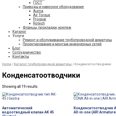
ГОСТ
Приводы и навесное оборудование
Auma
Air Torque
Progear
Rotech
Фланцы, прокладки, крепеж
Каталог
Услуги
Ремонт и обслуживание трубопроводной арматуры
Проектирование и монтаж инженерных сетей
Блог
Сотрудничество
Контакты
Home
/
Каталог трубопроводной арматуры
/ Конденсатоотводчики
Конденсатоотводчики
Showing all 19 results
Автоматический
Конденсатоотводчик 
водоотводный клапан AK 45
All-in-one (ARI Armature