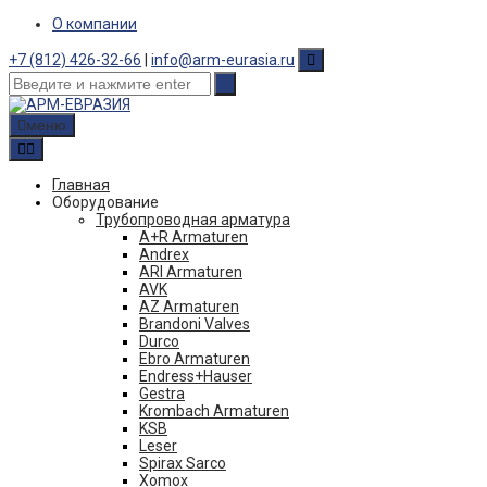
Skip
О компании
to
content
+7 (812) 426-32-66
|
info@arm-eurasia.ru
меню
Главная
Оборудование
Трубопроводная арматура
A+R Armaturen
Andrex
ARI Armaturen
AVK
AZ Armaturen
Brandoni Valves
Durco
Ebro Armaturen
Endress+Hauser
Gestra
Krombach Armaturen
KSB
Leser
Spirax Sarco
Xomox