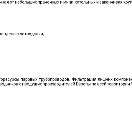
чиная от небольших прачечных и мини-котельных и заканчивая к
конденсатоотводчики;
горесурсы паровых трубопроводов. Фильтрация лишних компонен
одчиков от ведущих производителей Европы по всей территории 