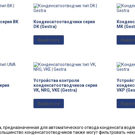
серия BK
Конденсатоотводчики серия
Конденс
DK (Gestra)
MK (Gest
Read more
Read 
Устройства контроля
Устройс
ерия
конденсатоотводчиков серия
конденс
VK, NRG, VKE (Gestra)
VKP (Ges
Read more
Read 
 предназначенная для автоматического отвода конденсата водян
Большинство конденсатоотводчиков также могут фильтровать неко