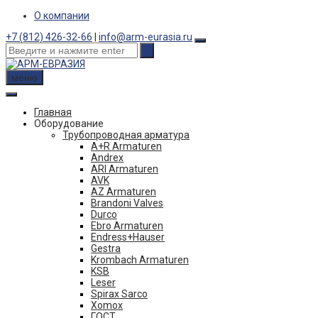
Skip
О компании
to
+7 (812) 426-32-66
|
info@arm-eurasia.ru
content
меню
Главная
Оборудование
Трубопроводная арматура
A+R Armaturen
Andrex
ARI Armaturen
AVK
AZ Armaturen
Brandoni Valves
Durco
Ebro Armaturen
Endress+Hauser
Gestra
Krombach Armaturen
KSB
Leser
Spirax Sarco
Xomox
ГОСТ