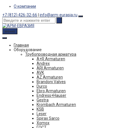
Skip
О компании
to
+7 (812) 426-32-66
|
info@arm-eurasia.ru
content
меню
Главная
Оборудование
Трубопроводная арматура
A+R Armaturen
Andrex
ARI Armaturen
AVK
AZ Armaturen
Brandoni Valves
Durco
Ebro Armaturen
Endress+Hauser
Gestra
Krombach Armaturen
KSB
Leser
Spirax Sarco
Xomox
ГОСТ