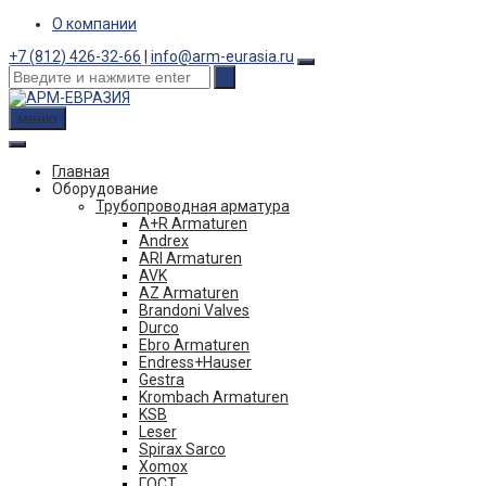
Skip
О компании
to
+7 (812) 426-32-66
|
info@arm-eurasia.ru
content
меню
Главная
Оборудование
Трубопроводная арматура
A+R Armaturen
Andrex
ARI Armaturen
AVK
AZ Armaturen
Brandoni Valves
Durco
Ebro Armaturen
Endress+Hauser
Gestra
Krombach Armaturen
KSB
Leser
Spirax Sarco
Xomox
ГОСТ